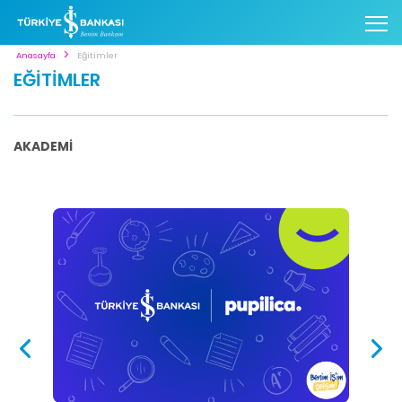
Anasayfa
Eğitimler
EĞİTİMLER
AKADEMİ