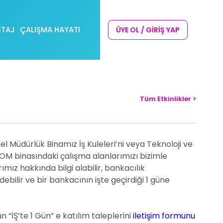
STAJ
ÇALIŞMA HAYATI
ÜYE OL / GİRİŞ YAP
Tüm Etkinlikler >
l Müdürlük Binamız İş Kuleleri’ni veya Teknoloji ve
 binasındaki çalışma alanlarımızı bizimle
rımız hakkında bilgi alabilir, bankacılık
ebilir ve bir bankacının işte geçirdiği 1 güne
“İŞ’te 1 Gün” e katılım taleplerini
iletişim formunu