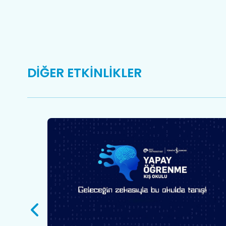
DİĞER ETKİNLİKLER