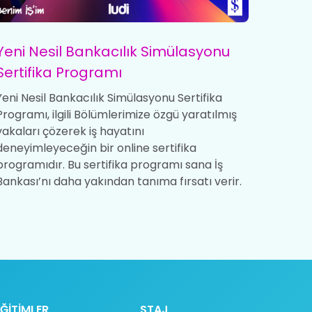
Yeni Nesil Bankacılık Simülasyonu
Kampüs
Sertifika Programı
Kampüsl
bir ara
Yeni Nesil Bankacılık Simülasyonu Sertifika
kariyer 
Programı, ilgili Bölümlerimize özgü yaratılmış
vakaları çözerek iş hayatını
deneyimleyeceğin bir online sertifika
programıdır. Bu sertifika programı sana İş
Bankası’nı daha yakından tanıma fırsatı verir.
EĞİTİMLER
STAJ