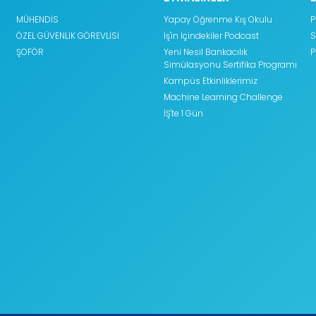
MÜHENDİS
Yapay Öğrenme Kış Okulu
P
ÖZEL GÜVENLİK GÖREVLİSİ
İş'in İçindekiler Podcast
S
ŞOFÖR
Yeni Nesil Bankacılık
P
Simülasyonu Sertifika Programı
Kampüs Etkinliklerimiz
Machine Learning Challenge
İŞ'te 1 Gün