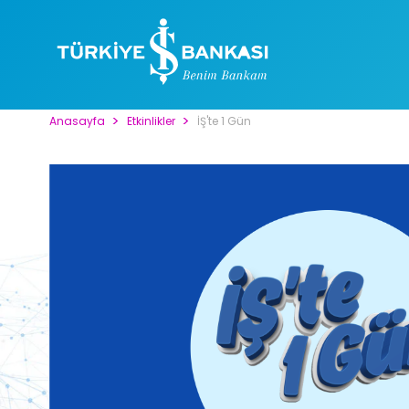
Anasayfa
Etkinlikler
İŞ'te 1 Gün