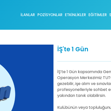
İLANLAR
POZİSYONLAR
ETKİNLİKLER
EĞİTİMLER
İŞ'te 1 Gün
İŞ’te 1 Gün kapsamında Gene
Operasyon Merkezimiz TUTOM
gezebilir, işe alım ve sınavla
profesyonelleriyle sohbet ed
yakından tanık olabilirsin.
Kulübünün veya topluluğunun 