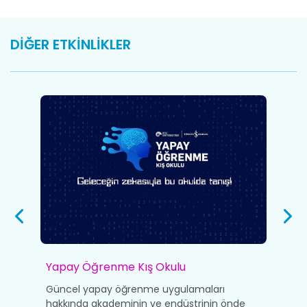
DİĞER ETKİNLİKLER
Yapay Öğrenme Kış Okulu
İ
bu
Güncel yapay öğrenme uygulamaları
T
hakkında akademinin ve endüstrinin önde
p