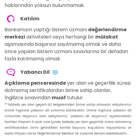
haklarından yoksun bulunmamak.
Katılım
Bankamızın yaptığı Sistem Uzmanı
değerlendirme
merkezi
aktiviteleri veya herhangi bir
mülakat
aşamasında başarısız sayılmamış olmak ve daha
önce yapılan Sistem Uzmanı sınavlarına bir defadan
fazla katılmamış olmak.
Yabancı Dil
Açıklama penceresinde
yer alan ve geçerlilik süresi
dolmamış sertifikalardan birine sahip olanlar,
İngilizce sınavından
muaf
tutulur.
*
Tabloda yer alan geçerli dil belgelerinden birine sahip olmayan adaylarımız
online İngilizce yabancı dil sınavına katılacaktır. Online İngilizce yabancı dil
sınavında başarısız olan adaylarımız “yabancı dil başarısız” açıklandıkları
tarihten itibaren 6 aylık süre içinde tabloda yer alan geçerlilik süresi dolmamış
sertifikalardan birini getirdikleri tarihte başvuru koşullarını taşıyorlarsa ve
kadro ihtiyacı varsa Değerlendirme Merkezi ile sürecine devam edebilecektir.