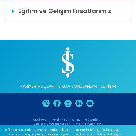
Eğitim ve Gelişim Fırsatlarımız
KARİYER İPUÇLARI
SIKÇA SORULANLAR
İLETİŞİM
Yasal Uyarı
Gizlilik Politikamız
Güvenlik
Bilgi Toplumu Hizmetleri
Aydınlatma Metni
İş Bankası olarak internet sitemizde, kullanıcı deneyiminizi geliştirmek ve
hizmetlerimizi iyileştirmek amacıyla çerezler kullanıyoruz. Detaylı bilgi için