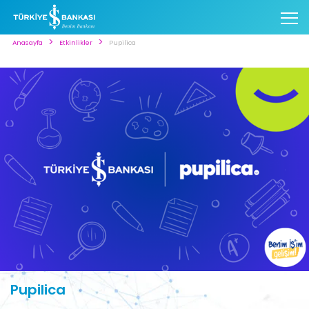
Anasayfa
Etkinlikler
Pupilica
Pupilica