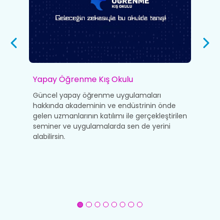
Yapay Öğrenme Kış Okulu
İ
bu
Güncel yapay öğrenme uygulamaları
T
hakkında akademinin ve endüstrinin önde
p
gelen uzmanlarının katılımı ile gerçekleştirilen
d
da
seminer ve uygulamalarda sen de yerini
i
alabilirsin.